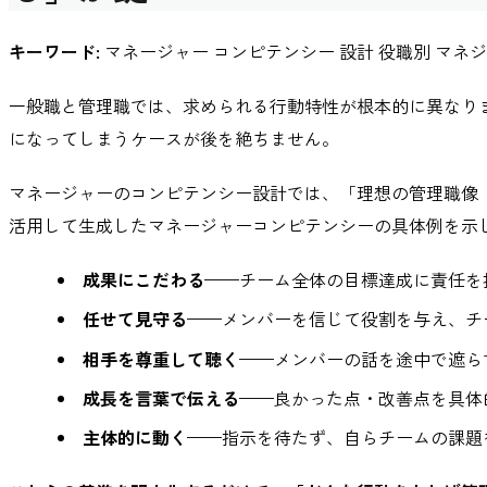
キーワード:
マネージャー コンピテンシー 設計 役職別 マネ
一般職と管理職では、求められる行動特性が根本的に異なり
になってしまうケースが後を絶ちません。
マネージャーのコンピテンシー設計では、「理想の管理職像（
活用して生成したマネージャーコンピテンシーの具体例を示
成果にこだわる
——チーム全体の目標達成に責任を
任せて見守る
——メンバーを信じて役割を与え、チ
相手を尊重して聴く
——メンバーの話を途中で遮ら
成長を言葉で伝える
——良かった点・改善点を具体
主体的に動く
——指示を待たず、自らチームの課題