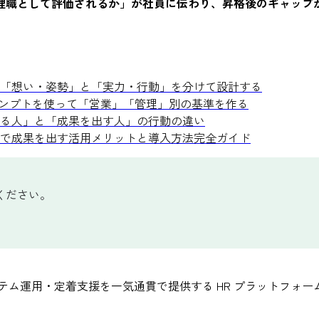
理職として評価されるか」が社員に伝わり、昇格後のギャップ
「想い・姿勢」と「実力・行動」を分けて設計する
ロンプトを使って「営業」「管理」別の基準を作る
る人」と「成果を出す人」の行動の違い
で成果を出す活用メリットと導入方法完全ガイド
ください。
テム運用・定着支援を一気通貫で提供する HR プラットフォー