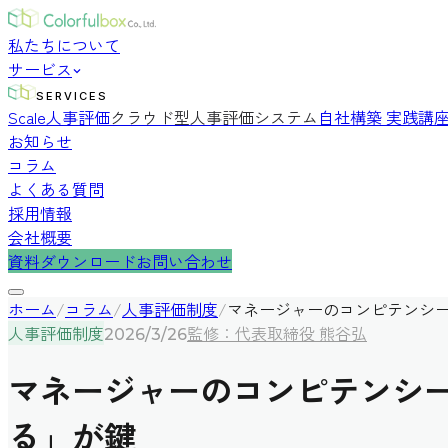
私たちについて
サービス
SERVICES
Scale人事評価
クラウド型人事評価システム
自社構築 実践講
お知らせ
コラム
よくある質問
採用情報
会社概要
資料ダウンロード
お問い合わせ
ホーム
/
コラム
/
人事評価制度
/
マネージャーのコンピテンシ
人事評価制度
監修：代表取締役 熊谷弘
2026/3/26
マネージャーのコンピテンシ
る」が鍵