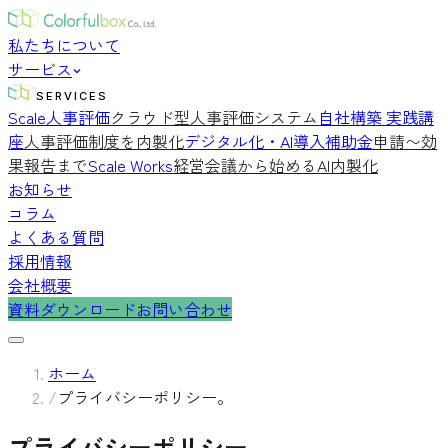
私たちについて
サービス
SERVICES
Scale人事評価
クラウド型人事評価システム
自社構築 実践講
座
人事評価制度を内製化
デジタル化・AI導入補助金
申請〜効
果報告まで
Scale Works
経営会議から始めるAI内製化
お知らせ
コラム
よくある質問
採用情報
会社概要
資料ダウンロード
お問い合わせ
ホーム
/
プライバシーポリシー。
プライバシーポリシー。