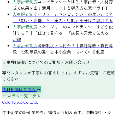
人事評価制度
コンピテンシーとは？人事評価・人材育
成で成果を出す活用メリットと導入方法完全ガイド
人事評価制度
バリューとコンピテンシーの違いとは？
｜「想い・姿勢」と「実力・行動」を分けて設計する
人事評価制度
マネージャーのコンピテンシーはどう設
計する？｜「任せて見守る」「成長を言葉で伝える」
が鍵
人事評価制度
等級制度とは何か？｜職能等級・職務等
級・役割等級の違いと中小企業に向いている制度
人事評価制度についてのご相談・お問い合わせ
専門スタッフが丁寧にお答えします。まずはお気軽にご連絡
ください。
無料相談はこちら
→
← コラム一覧に戻る
Colorful
box
Co.,Ltd.
中小企業の評価業務を、構造から組み直す。 制度設計・シ