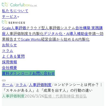
私たちについて
サービス
SERVICES
Scale人事評価
クラウド型人事評価システム
自社構築 実践講
座
人事評価制度を内製化
デジタル化・AI導入補助金
申請〜効
果報告まで
Scale Works
経営会議から始めるAI内製化
お知らせ
コラム
よくある質問
採用情報
会社概要
資料ダウンロード
お問い合わせ
ホーム
/
コラム
/
人事評価制度
/
コンピテンシーとは何か？｜
「スキルがある人」と「成果を出す人」の行動の違い
人事評価制度
監修：代表取締役 熊谷弘
2026/3/26