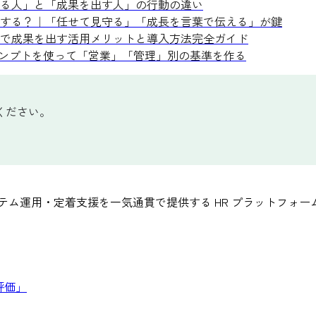
る人」と「成果を出す人」の行動の違い
する？｜「任せて見守る」「成長を言葉で伝える」が鍵
で成果を出す活用メリットと導入方法完全ガイド
ロンプトを使って「営業」「管理」別の基準を作る
ください。
テム運用・定着支援を一気通貫で提供する HR プラットフォー
評価」