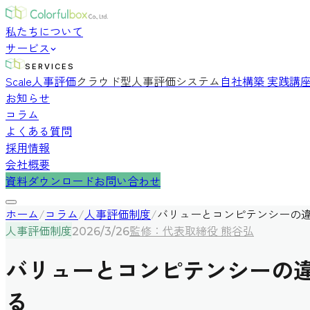
私たちについて
サービス
SERVICES
Scale人事評価
クラウド型人事評価システム
自社構築 実践講
お知らせ
コラム
よくある質問
採用情報
会社概要
資料ダウンロード
お問い合わせ
ホーム
/
コラム
/
人事評価制度
/
バリューとコンピテンシーの
人事評価制度
監修：代表取締役 熊谷弘
2026/3/26
バリューとコンピテンシーの
る