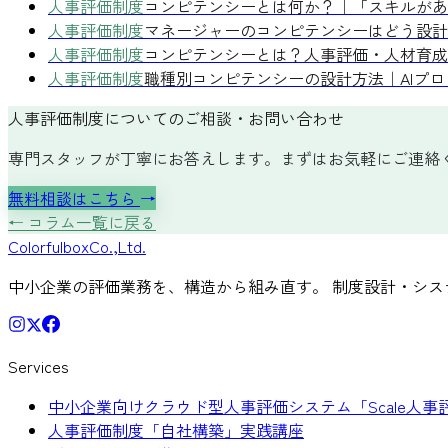
人事評価制度
コンピテンシーとは何か？｜「スキルがあ
人事評価制度
マネージャーのコンピテンシーはどう設計
人事評価制度
コンピテンシーとは？人事評価・人材育成
人事評価制度
職種別コンピテンシーの設計方法｜AIプ
人事評価制度についてのご相談・お問い合わせ
専門スタッフが丁寧にお答えします。まずはお気軽にご連絡
無料相談はこちら
→
← コラム一覧に戻る
Colorful
box
Co.,Ltd.
中小企業の評価業務を、構造から組み直す。 制度設計・シス
Services
中小企業向けクラウド型人事評価システム「Scale人事
人事評価制度「自社構築」実践講座