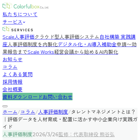
私たちについて
サービス
SERVICES
Scale人事評価
クラウド型人事評価システム
自社構築 実践講
座
人事評価制度を内製化
デジタル化・AI導入補助金
申請〜効
果報告まで
Scale Works
経営会議から始めるAI内製化
お知らせ
コラム
よくある質問
採用情報
会社概要
資料ダウンロード
お問い合わせ
ホーム
/
コラム
/
人事評価制度
/
タレントマネジメントとは？
｜評価データを人材育成・配置に活かす中小企業向け実践ガ
イド
人事評価制度
監修：代表取締役 熊谷弘
2026/3/26