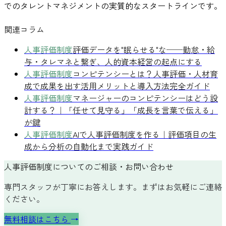
でのタレントマネジメントの実質的なスタートラインです。
関連コラム
人事評価制度
評価データを"眠らせる"な──勤怠・給
与・タレマネと繋ぎ、人的資本経営の起点にする
人事評価制度
コンピテンシーとは？人事評価・人材育
成で成果を出す活用メリットと導入方法完全ガイド
人事評価制度
マネージャーのコンピテンシーはどう設
計する？｜「任せて見守る」「成長を言葉で伝える」
が鍵
人事評価制度
AIで人事評価制度を作る｜評価項目の生
成から分析の自動化まで実践ガイド
人事評価制度についてのご相談・お問い合わせ
専門スタッフが丁寧にお答えします。まずはお気軽にご連絡
ください。
無料相談はこちら
→