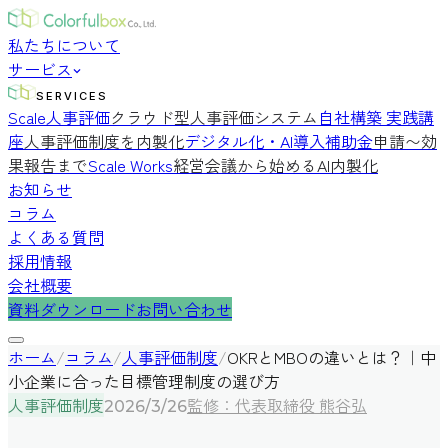
私たちについて
サービス
SERVICES
Scale人事評価
クラウド型人事評価システム
自社構築 実践講
座
人事評価制度を内製化
デジタル化・AI導入補助金
申請〜効
果報告まで
Scale Works
経営会議から始めるAI内製化
お知らせ
コラム
よくある質問
採用情報
会社概要
資料ダウンロード
お問い合わせ
ホーム
/
コラム
/
人事評価制度
/
OKRとMBOの違いとは？｜中
小企業に合った目標管理制度の選び方
人事評価制度
監修：代表取締役 熊谷弘
2026/3/26