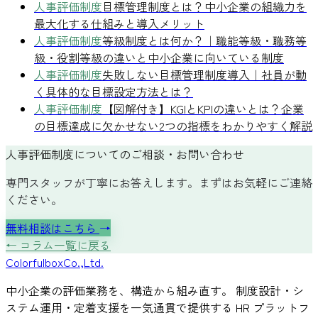
人事評価制度
目標管理制度とは？中小企業の組織力を
最大化する仕組みと導入メリット
人事評価制度
等級制度とは何か？｜職能等級・職務等
級・役割等級の違いと中小企業に向いている制度
人事評価制度
失敗しない目標管理制度導入｜社員が動
く具体的な目標設定方法とは？
人事評価制度
【図解付き】KGIとKPIの違いとは？企業
の目標達成に欠かせない2つの指標をわかりやすく解説
人事評価制度についてのご相談・お問い合わせ
専門スタッフが丁寧にお答えします。まずはお気軽にご連絡
ください。
無料相談はこちら
→
← コラム一覧に戻る
Colorful
box
Co.,Ltd.
中小企業の評価業務を、構造から組み直す。 制度設計・シ
ステム運用・定着支援を一気通貫で提供する HR プラットフ