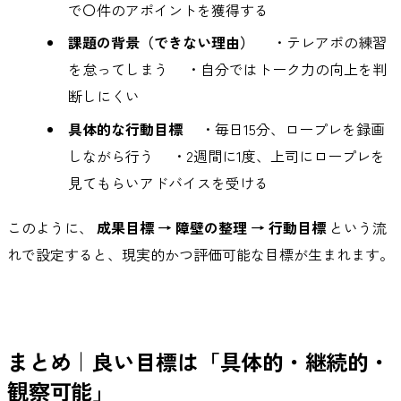
で〇件のアポイントを獲得する
課題の背景（できない理由）
・テレアポの練習
を怠ってしまう ・自分ではトーク力の向上を判
断しにくい
具体的な行動目標
・毎日15分、ロープレを録画
しながら行う ・2週間に1度、上司にロープレを
見てもらいアドバイスを受ける
このように、
成果目標 → 障壁の整理 → 行動目標
という流
れで設定すると、現実的かつ評価可能な目標が生まれます。
まとめ｜良い目標は「具体的・継続的・
観察可能」