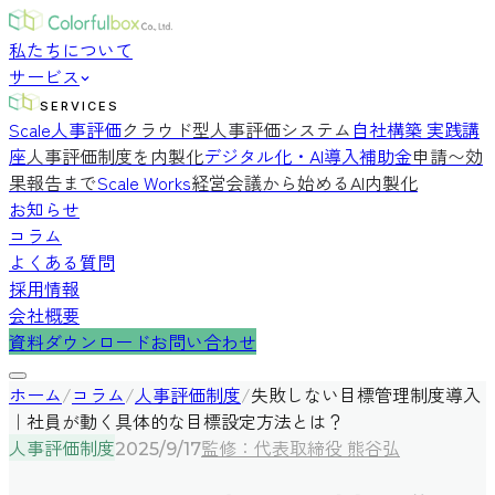
私たちについて
サービス
SERVICES
Scale人事評価
クラウド型人事評価システム
自社構築 実践講
座
人事評価制度を内製化
デジタル化・AI導入補助金
申請〜効
果報告まで
Scale Works
経営会議から始めるAI内製化
お知らせ
コラム
よくある質問
採用情報
会社概要
資料ダウンロード
お問い合わせ
ホーム
/
コラム
/
人事評価制度
/
失敗しない目標管理制度導入
｜社員が動く具体的な目標設定方法とは？
人事評価制度
監修：代表取締役 熊谷弘
2025/9/17