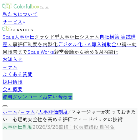
私たちについて
サービス
SERVICES
Scale人事評価
クラウド型人事評価システム
自社構築 実践講
座
人事評価制度を内製化
デジタル化・AI導入補助金
申請〜効
果報告まで
Scale Works
経営会議から始めるAI内製化
お知らせ
コラム
よくある質問
採用情報
会社概要
資料ダウンロード
お問い合わせ
ホーム
/
コラム
/
人事評価制度
/
マネージャーが知っておきた
い｜心理的安全性を高める評価フィードバックの技術
人事評価制度
監修：代表取締役 熊谷弘
2026/3/26