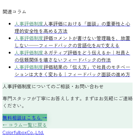
関連コラム
人事評価制度
人事評価における「面談」の重要性と心
理的安全性を高める方法
人事評価制度
評価コメントが書けない管理職を、放置
しない──フィードバックの言語化をAIで支える
人事評価制度
ネガティブ評価をどう伝えるか｜社員と
の信頼関係を壊さないフィードバックの作法
人事評価制度
評価結果の「伝え方」で社員のモチベー
ションは大きく変わる｜フィードバック面談の進め方
人事評価制度についてのご相談・お問い合わせ
専門スタッフが丁寧にお答えします。まずはお気軽にご連絡
ください。
無料相談はこちら
→
← コラム一覧に戻る
Colorful
box
Co.,Ltd.