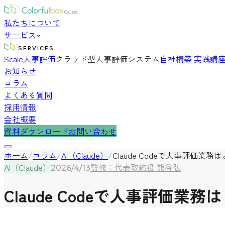
私たちについて
サービス
SERVICES
Scale人事評価
クラウド型人事評価システム
自社構築 実践講
お知らせ
コラム
よくある質問
採用情報
会社概要
資料ダウンロード
お問い合わせ
ホーム
/
コラム
/
AI（Claude）
/
Claude Codeで人事評価
AI（Claude）
監修：代表取締役 熊谷弘
2026/4/13
Claude Codeで人事評価