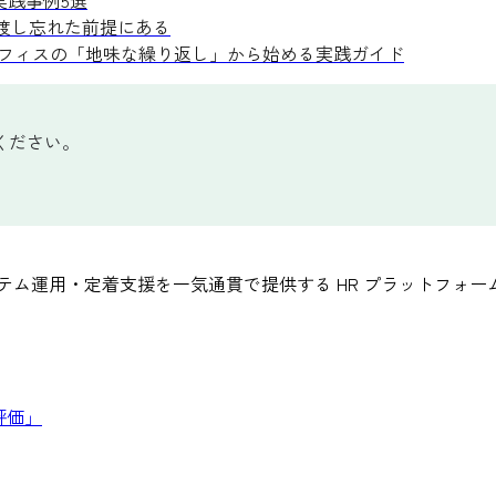
の実践事例5選
に渡し忘れた前提にある
クオフィスの「地味な繰り返し」から始める実践ガイド
ください。
テム運用・定着支援を一気通貫で提供する HR プラットフォー
評価」