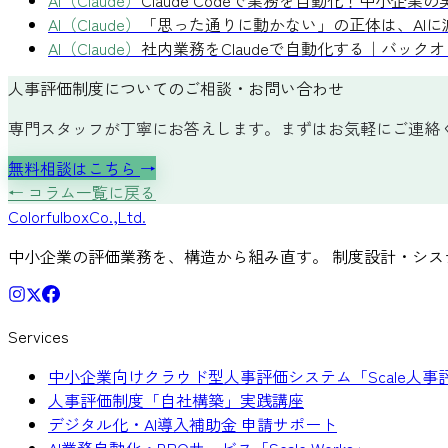
AI（Claude）
Claude Codeで業務を自動化！中小企業
AI（Claude）
「思った通りに動かない」の正体は、AI
AI（Claude）
社内業務をClaudeで自動化する｜バッ
人事評価制度についてのご相談・お問い合わせ
専門スタッフが丁寧にお答えします。まずはお気軽にご連絡
無料相談はこちら
→
← コラム一覧に戻る
Colorful
box
Co.,Ltd.
中小企業の評価業務を、構造から組み直す。 制度設計・シス
Services
中小企業向けクラウド型人事評価システム「Scale人事
人事評価制度「自社構築」実践講座
デジタル化・AI導入補助金 申請サポート