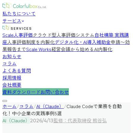
私たちについて
サービス
SERVICES
Scale人事評価
クラウド型人事評価システム
自社構築 実践講
座
人事評価制度を内製化
デジタル化・AI導入補助金
申請〜効
果報告まで
Scale Works
経営会議から始めるAI内製化
お知らせ
コラム
よくある質問
採用情報
会社概要
資料ダウンロード
お問い合わせ
ホーム
/
コラム
/
AI（Claude）
/
Claude Codeで業務を自動
化！中小企業の実践事例5選
AI（Claude）
監修：代表取締役 熊谷弘
2026/4/13