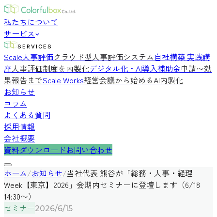
私たちについて
サービス
SERVICES
Scale人事評価
クラウド型人事評価システム
自社構築 実践講
座
人事評価制度を内製化
デジタル化・AI導入補助金
申請〜効
果報告まで
Scale Works
経営会議から始めるAI内製化
お知らせ
コラム
よくある質問
採用情報
会社概要
資料ダウンロード
お問い合わせ
ホーム
/
お知らせ
/
当社代表 熊谷が「総務・人事・経理
Week【東京】2026」会期内セミナーに登壇します（6/18
14:30〜）
セミナー
2026/6/15