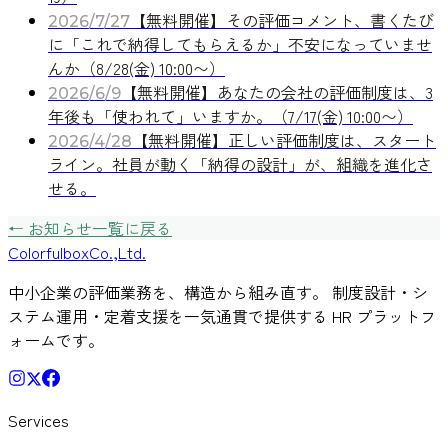
【無料開催】その評価コメント、書くたび
2026/7/27
に「これで納得してもらえるか」不安になっていませ
んか（8/28(金) 10:00〜）
【無料開催】あなたの会社の評価制度は、3
2026/6/9
年後も「使われて」いますか。（7/17(金) 10:00〜）
【無料開催】正しい評価制度は、スタート
2026/4/28
ライン。社員が動く「納得の設計」が、組織を進化さ
せる。
← お知らせ一覧に戻る
Colorful
box
Co.,Ltd.
中小企業の評価業務を、構造から組み直す。 制度設計・シ
ステム運用・定着支援を一気通貫で提供する HR プラットフ
ォームです。
Services