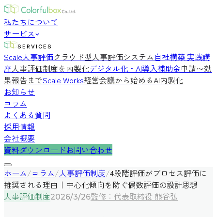
私たちについて
サービス
SERVICES
Scale人事評価
クラウド型人事評価システム
自社構築 実践講
座
人事評価制度を内製化
デジタル化・AI導入補助金
申請〜効
果報告まで
Scale Works
経営会議から始めるAI内製化
お知らせ
コラム
よくある質問
採用情報
会社概要
資料ダウンロード
お問い合わせ
ホーム
/
コラム
/
人事評価制度
/
4段階評価がプロセス評価に
推奨される理由｜中心化傾向を防ぐ偶数評価の設計思想
人事評価制度
監修：代表取締役 熊谷弘
2026/3/26