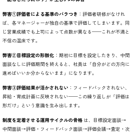
弊害①評価者による基準のバラつき
：評価者研修がなけれ
ば、各マネージャーが独自の基準で評価してしまいます。同
じ営業成績でも上司によって点数が異なる——これが不満と
不信の温床です。
弊害②目標設定の形骸化
：期初に目標を設定したきり、中間
面談なしに評価期間を終えると、社員は「自分がどの方向に
進めばいいか分からないまま」になります。
弊害③評価結果が活かされない
：フィードバックされない、
昇給・育成計画に反映されない——この繰り返しが「評価は
形だけ」という意識を生み出します。
制度を定着させる運用サイクルの骨格
は、目標設定面談→
中間面談→評価・フィードバック面談→評価会議→査定・次