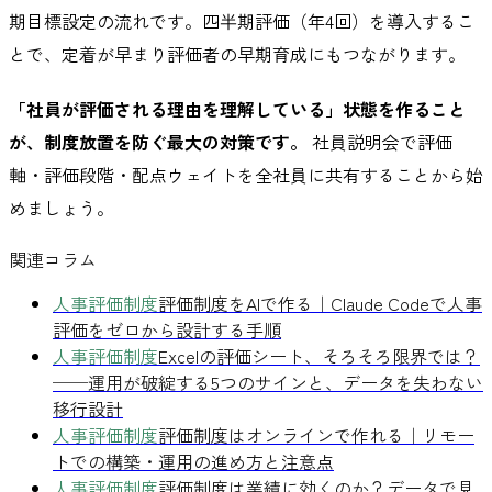
期目標設定の流れです。四半期評価（年4回）を導入するこ
とで、定着が早まり評価者の早期育成にもつながります。
「社員が評価される理由を理解している」状態を作ること
が、制度放置を防ぐ最大の対策です。
社員説明会で評価
軸・評価段階・配点ウェイトを全社員に共有することから始
めましょう。
関連コラム
人事評価制度
評価制度をAIで作る｜Claude Codeで人事
評価をゼロから設計する手順
人事評価制度
Excelの評価シート、そろそろ限界では？
──運用が破綻する5つのサインと、データを失わない
移行設計
人事評価制度
評価制度はオンラインで作れる｜リモー
トでの構築・運用の進め方と注意点
人事評価制度
評価制度は業績に効くのか？データで見