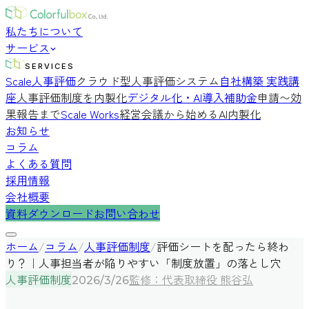
私たちについて
サービス
SERVICES
Scale人事評価
クラウド型人事評価システム
自社構築 実践講
座
人事評価制度を内製化
デジタル化・AI導入補助金
申請〜効
果報告まで
Scale Works
経営会議から始めるAI内製化
お知らせ
コラム
よくある質問
採用情報
会社概要
資料ダウンロード
お問い合わせ
ホーム
/
コラム
/
人事評価制度
/
評価シートを配ったら終わ
り？｜人事担当者が陥りやすい「制度放置」の落とし穴
人事評価制度
監修：代表取締役 熊谷弘
2026/3/26