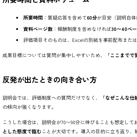
所要時間
：質疑応答を含めて
60分
が目安（説明自体
資料ページ数
：報酬制度を含めなければ
30〜40ペ
評価項目そのものは、Excelの別紙を事前配布また
成果目標については質問が集中しやすいため、
「ここまでで
反発が出たときの向き合い方
説明会では、評価制度への質問だけでなく、
「なぜこんな仕
の傾向が強くなります。
こうした場合は、説明会が70〜90分に伸びることも想定し
とした態度で臨む
ことが大切です。導入の目的に立ち返り、