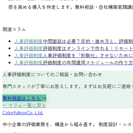
感を高める導入を伴走します。無料相談・自社構築実践講
関連コラム
人事評価制度
中間面談は必要？目的・進め方と、評価制
人事評価制度
評価制度はオンラインで作れる｜リモート
人事評価制度
人事評価制度を「形骸化」させないために
人事評価制度
評価制度の年間運用スケジュールの作り方
人事評価制度についてのご相談・お問い合わせ
専門スタッフが丁寧にお答えします。まずはお気軽にご連絡
無料相談はこちら
→
← コラム一覧に戻る
Colorful
box
Co.,Ltd.
中小企業の評価業務を、構造から組み直す。 制度設計・シス