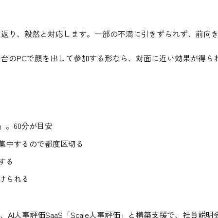
立ち返り、毅然と対応します。一部の不満に引きずられず、前向
人一台のPCで顔を出して参加する形なら、対面に近い効果が得
」。60分が目安
が集中するので都度区切る
する
けられる
AI人事評価SaaS「Scale人事評価」と構築支援で、社員