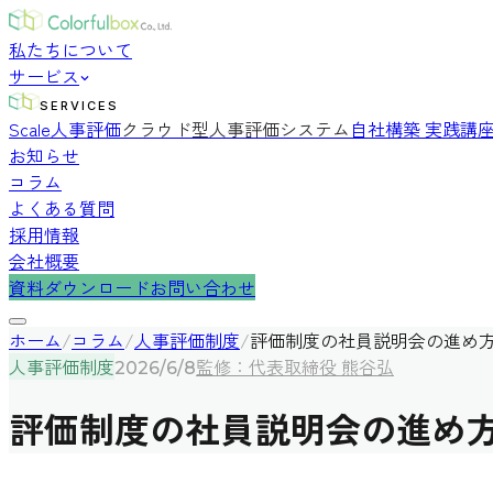
私たちについて
サービス
SERVICES
Scale人事評価
クラウド型人事評価システム
自社構築 実践講
お知らせ
コラム
よくある質問
採用情報
会社概要
資料ダウンロード
お問い合わせ
ホーム
/
コラム
/
人事評価制度
/
評価制度の社員説明会の進め
人事評価制度
監修：代表取締役 熊谷弘
2026/6/8
評価制度の社員説明会の進め