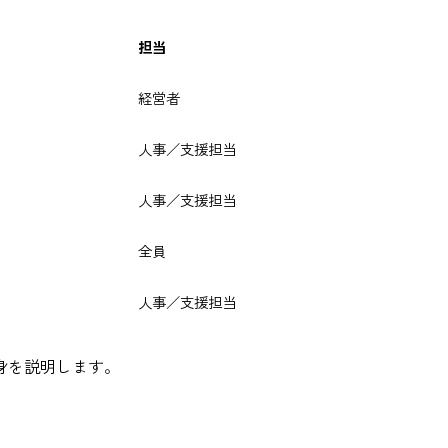
担当
経営者
人事／支援担当
人事／支援担当
全員
人事／支援担当
身を説明します。