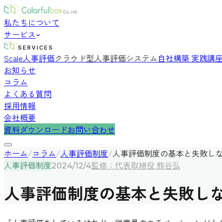
私たちについて
サービス
SERVICES
Scale人事評価
クラウド型人事評価システム
自社構築 実践講
お知らせ
コラム
よくある質問
採用情報
会社概要
資料ダウンロード
お問い合わせ
ホーム
/
コラム
/
人事評価制度
/
人事評価制度の基本と失敗し
人事評価制度
監修：代表取締役 熊谷弘
2024/12/4
人事評価制度の基本と失敗し