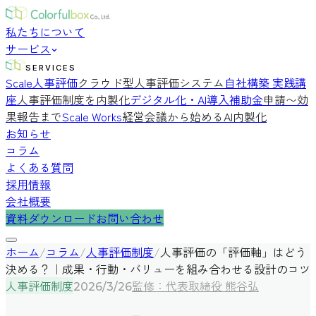
私たちについて
サービス
SERVICES
Scale人事評価
クラウド型人事評価システム
自社構築 実践講
座
人事評価制度を内製化
デジタル化・AI導入補助金
申請〜効
果報告まで
Scale Works
経営会議から始めるAI内製化
お知らせ
コラム
よくある質問
採用情報
会社概要
資料ダウンロード
お問い合わせ
ホーム
/
コラム
/
人事評価制度
/
人事評価の「評価軸」はどう
決める？｜成果・行動・バリューを組み合わせる設計のコツ
人事評価制度
監修：代表取締役 熊谷弘
2026/3/26