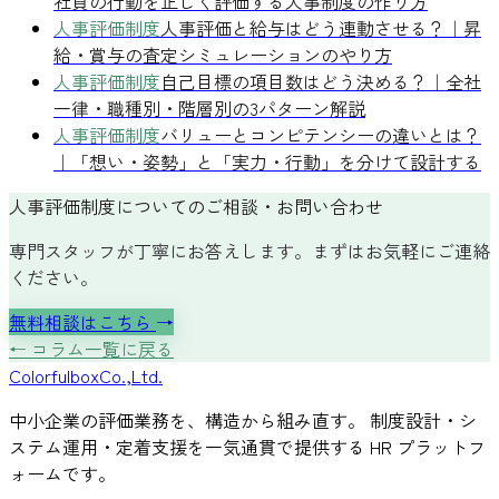
社員の行動を正しく評価する人事制度の作り方
人事評価制度
人事評価と給与はどう連動させる？｜昇
給・賞与の査定シミュレーションのやり方
人事評価制度
自己目標の項目数はどう決める？｜全社
一律・職種別・階層別の3パターン解説
人事評価制度
バリューとコンピテンシーの違いとは？
｜「想い・姿勢」と「実力・行動」を分けて設計する
人事評価制度についてのご相談・お問い合わせ
専門スタッフが丁寧にお答えします。まずはお気軽にご連絡
ください。
無料相談はこちら
→
← コラム一覧に戻る
Colorful
box
Co.,Ltd.
中小企業の評価業務を、構造から組み直す。 制度設計・シ
ステム運用・定着支援を一気通貫で提供する HR プラットフ
ォームです。