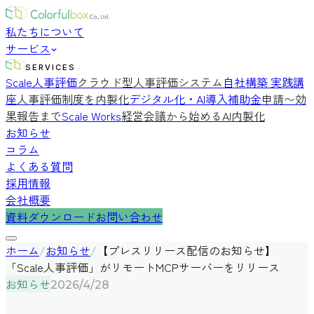
私たちについて
サービス
SERVICES
Scale人事評価
クラウド型人事評価システム
自社構築 実践講
座
人事評価制度を内製化
デジタル化・AI導入補助金
申請〜効
果報告まで
Scale Works
経営会議から始めるAI内製化
お知らせ
コラム
よくある質問
採用情報
会社概要
資料ダウンロード
お問い合わせ
ホーム
/
お知らせ
/
【プレスリリース配信のお知らせ】
「Scale人事評価」がリモートMCPサーバーをリリース
お知らせ
2026/4/28