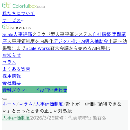
私たちについて
サービス
SERVICES
Scale人事評価
クラウド型人事評価システム
自社構築 実践講
座
人事評価制度を内製化
デジタル化・AI導入補助金
申請〜効
果報告まで
Scale Works
経営会議から始めるAI内製化
お知らせ
コラム
よくある質問
採用情報
会社概要
資料ダウンロード
お問い合わせ
ホーム
/
コラム
/
人事評価制度
/
部下が「評価に納得できな
い」と言ったときの正しい対処法
人事評価制度
監修：代表取締役 熊谷弘
2026/3/26