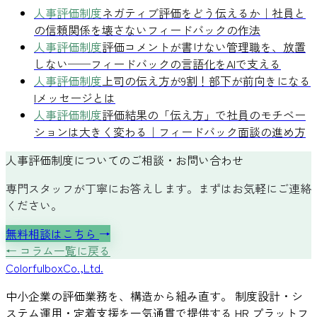
人事評価制度
ネガティブ評価をどう伝えるか｜社員と
の信頼関係を壊さないフィードバックの作法
人事評価制度
評価コメントが書けない管理職を、放置
しない──フィードバックの言語化をAIで支える
人事評価制度
上司の伝え方が9割！部下が前向きになる
Iメッセージとは
人事評価制度
評価結果の「伝え方」で社員のモチベー
ションは大きく変わる｜フィードバック面談の進め方
人事評価制度についてのご相談・お問い合わせ
専門スタッフが丁寧にお答えします。まずはお気軽にご連絡
ください。
無料相談はこちら
→
← コラム一覧に戻る
Colorful
box
Co.,Ltd.
中小企業の評価業務を、構造から組み直す。 制度設計・シ
ステム運用・定着支援を一気通貫で提供する HR プラットフ