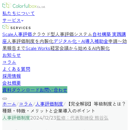
私たちについて
サービス
SERVICES
Scale人事評価
クラウド型人事評価システム
自社構築 実践講
座
人事評価制度を内製化
デジタル化・AI導入補助金
申請〜効
果報告まで
Scale Works
経営会議から始めるAI内製化
お知らせ
コラム
よくある質問
採用情報
会社概要
資料ダウンロード
お問い合わせ
ホーム
/
コラム
/
人事評価制度
/
【完全解説】等級制度とは？
種類・特徴・メリットと企業導入のポイント
人事評価制度
監修：代表取締役 熊谷弘
2024/12/23