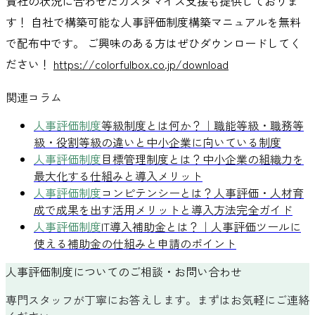
貴社の状況に合わせたカスタマイズ支援も提供しておりま
す！ 自社で構築可能な人事評価制度構築マニュアルを無料
で配布中です。 ご興味のある方はぜひダウンロードしてく
ださい！
https://colorfulbox.co.jp/download
関連コラム
人事評価制度
等級制度とは何か？｜職能等級・職務等
級・役割等級の違いと中小企業に向いている制度
人事評価制度
目標管理制度とは？中小企業の組織力を
最大化する仕組みと導入メリット
人事評価制度
コンピテンシーとは？人事評価・人材育
成で成果を出す活用メリットと導入方法完全ガイド
人事評価制度
IT導入補助金とは？｜人事評価ツールに
使える補助金の仕組みと申請のポイント
人事評価制度についてのご相談・お問い合わせ
専門スタッフが丁寧にお答えします。まずはお気軽にご連絡