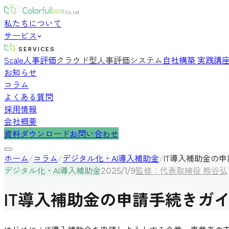
私たちについて
サービス
SERVICES
Scale人事評価
クラウド型人事評価システム
自社構築 実践講
お知らせ
コラム
よくある質問
採用情報
会社概要
資料ダウンロード
お問い合わせ
ホーム
/
コラム
/
デジタル化・AI導入補助金
/
IT導入補助金の
デジタル化・AI導入補助金
監修：代表取締役 熊谷弘
2025/1/9
IT導入補助金の申請手続きガ