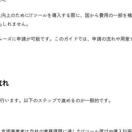
方へ
上向上のためにITツールを導入する際に、国から費用の一部を
もしれません。
ムーズに申請が可能です。このガイドでは、申請の流れや用意す
流れ
じて行います。以下のステップで進めるのが一般的です。
。支援事業者は自社の業務課題に適したITツール選びや導入計