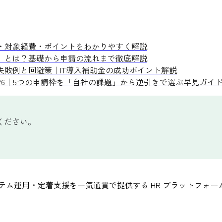
件・対象経費・ポイントをわかりやすく解説
枠」とは？基礎から申請の流れまで徹底解説
失敗例と回避策｜IT導入補助金の成功ポイント解説
026｜5つの申請枠を「自社の課題」から逆引きで選ぶ早見ガイ
ください。
テム運用・定着支援を一気通貫で提供する HR プラットフォー