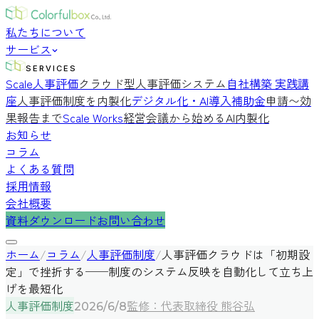
私たちについて
サービス
SERVICES
Scale人事評価
クラウド型人事評価システム
自社構築 実践講
座
人事評価制度を内製化
デジタル化・AI導入補助金
申請〜効
果報告まで
Scale Works
経営会議から始めるAI内製化
お知らせ
コラム
よくある質問
採用情報
会社概要
資料ダウンロード
お問い合わせ
ホーム
/
コラム
/
人事評価制度
/
人事評価クラウドは「初期設
定」で挫折する──制度のシステム反映を自動化して立ち上
げを最短化
人事評価制度
監修：代表取締役 熊谷弘
2026/6/8