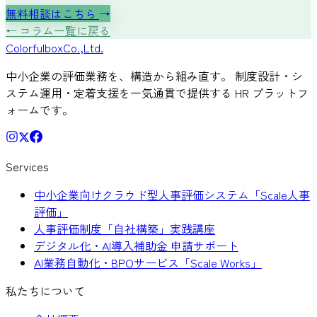
無料相談はこちら
→
← コラム一覧に戻る
Colorful
box
Co.,Ltd.
中小企業の評価業務を、構造から組み直す。 制度設計・シ
ステム運用・定着支援を一気通貫で提供する HR プラットフ
ォームです。
Services
中小企業向けクラウド型人事評価システム「Scale人事
評価」
人事評価制度「自社構築」実践講座
デジタル化・AI導入補助金 申請サポート
AI業務自動化・BPOサービス「Scale Works」
私たちについて