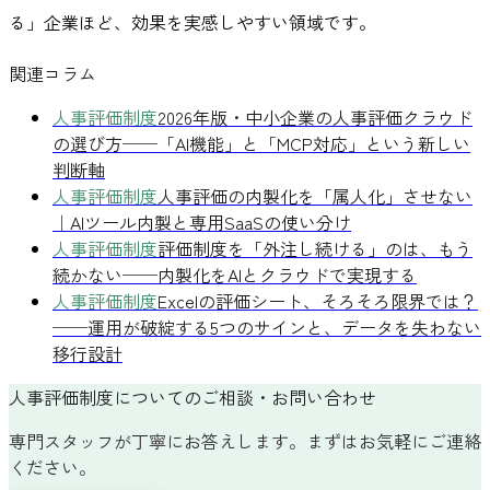
る」企業ほど、効果を実感しやすい領域です。
関連コラム
人事評価制度
2026年版・中小企業の人事評価クラウド
の選び方──「AI機能」と「MCP対応」という新しい
判断軸
人事評価制度
人事評価の内製化を「属人化」させない
｜AIツール内製と専用SaaSの使い分け
人事評価制度
評価制度を「外注し続ける」のは、もう
続かない──内製化をAIとクラウドで実現する
人事評価制度
Excelの評価シート、そろそろ限界では？
──運用が破綻する5つのサインと、データを失わない
移行設計
人事評価制度についてのご相談・お問い合わせ
専門スタッフが丁寧にお答えします。まずはお気軽にご連絡
ください。