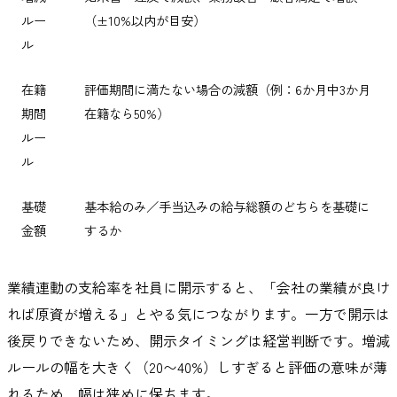
ルー
（±10%以内が目安）
ル
在籍
評価期間に満たない場合の減額（例：6か月中3か月
期間
在籍なら50%）
ルー
ル
基礎
基本給のみ／手当込みの給与総額のどちらを基礎に
金額
するか
業績連動の支給率を社員に開示すると、「会社の業績が良け
れば原資が増える」とやる気につながります。一方で開示は
後戻りできないため、開示タイミングは経営判断です。増減
ルールの幅を大きく（20〜40%）しすぎると評価の意味が薄
れるため、幅は狭めに保ちます。