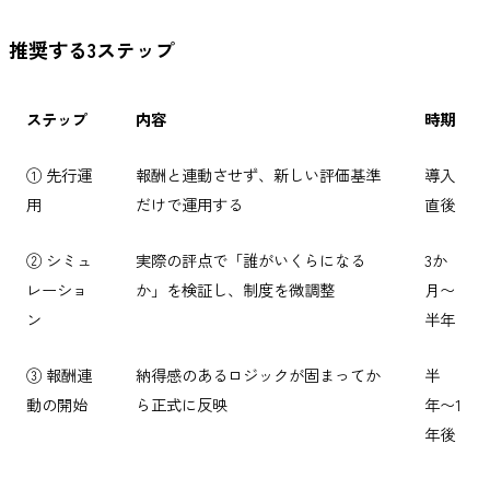
推奨する3ステップ
ステップ
内容
時期
① 先行運
報酬と連動させず、新しい評価基準
導入
用
だけで運用する
直後
② シミュ
実際の評点で「誰がいくらになる
3か
レーショ
か」を検証し、制度を微調整
月〜
ン
半年
③ 報酬連
納得感のあるロジックが固まってか
半
動の開始
ら正式に反映
年〜1
年後