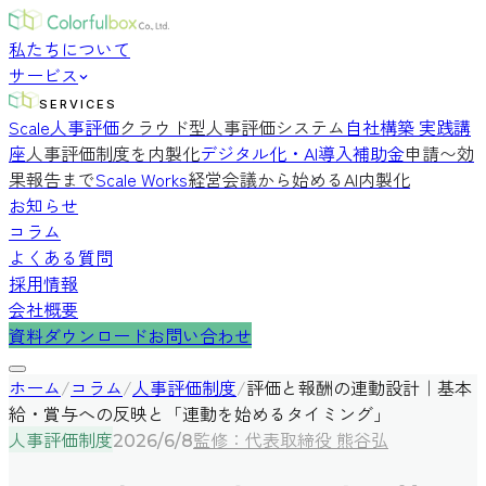
私たちについて
サービス
SERVICES
Scale人事評価
クラウド型人事評価システム
自社構築 実践講
座
人事評価制度を内製化
デジタル化・AI導入補助金
申請〜効
果報告まで
Scale Works
経営会議から始めるAI内製化
お知らせ
コラム
よくある質問
採用情報
会社概要
資料ダウンロード
お問い合わせ
ホーム
/
コラム
/
人事評価制度
/
評価と報酬の連動設計｜基本
給・賞与への反映と「連動を始めるタイミング」
人事評価制度
監修：代表取締役 熊谷弘
2026/6/8