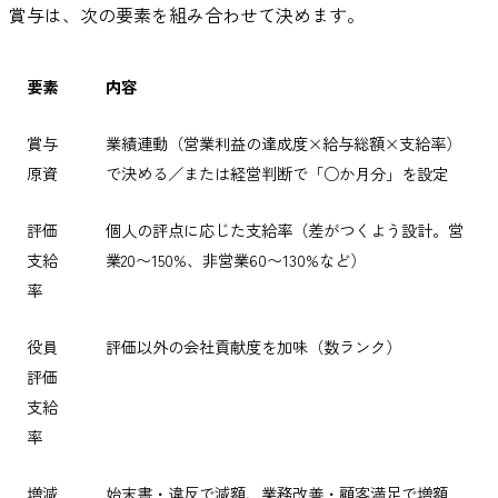
賞与は、次の要素を組み合わせて決めます。
要素
内容
賞与
業績連動（営業利益の達成度×給与総額×支給率）
原資
で決める／または経営判断で「○か月分」を設定
評価
個人の評点に応じた支給率（差がつくよう設計。営
支給
業20〜150%、非営業60〜130%など）
率
役員
評価以外の会社貢献度を加味（数ランク）
評価
支給
率
増減
始末書・違反で減額、業務改善・顧客満足で増額