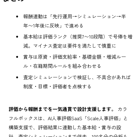
報酬連動は「先行運用→シミュレーション→半
年〜1年後に反映」で進める
基本給は評価ランク（推奨7〜10段階）で号俸を増
減。マイナス査定は要件を満たして慎重に
賞与は原資・評価支給率・基礎金額・増減ルー
ル・在籍期間ルールを組み合わせる
査定シミュレーションで検証し、不具合があれば
制度・目標・評価者を点検する
評価から報酬までを一気通貫で設計支援します。
カラ
フルボックスは、AI人事評価SaaS「Scale人事評価」と
構築支援で、評価結果に連動した基本給・賞与の設
計、査定シミュレーションまで伴走。100名分の分析も