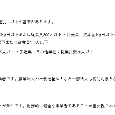
種別に以下の基準があります。
円以下または従業員300人以下 ・卸売業：資本金1億円以下また
以下または従業員100人以下
人以下 ・製造業・その他業種：従業員数20人以下
業者です。農業法人や社会福祉法人など一部法人も補助対象と
とが条件です。財務的に健全な事業者であることが重要視され