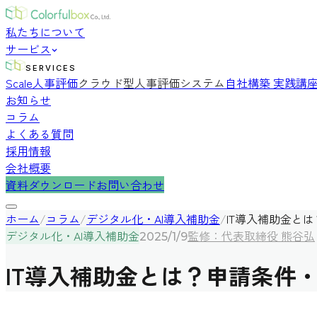
私たちについて
サービス
SERVICES
Scale人事評価
クラウド型人事評価システム
自社構築 実践講
お知らせ
コラム
よくある質問
採用情報
会社概要
資料ダウンロード
お問い合わせ
ホーム
/
コラム
/
デジタル化・AI導入補助金
/
IT導入補助金と
デジタル化・AI導入補助金
監修：代表取締役 熊谷弘
2025/1/9
IT導入補助金とは？申請条件