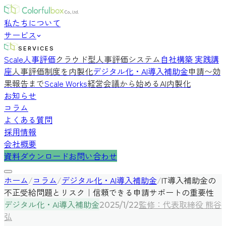
私たちについて
サービス
SERVICES
Scale人事評価
クラウド型人事評価システム
自社構築 実践講
座
人事評価制度を内製化
デジタル化・AI導入補助金
申請〜効
果報告まで
Scale Works
経営会議から始めるAI内製化
お知らせ
コラム
よくある質問
採用情報
会社概要
資料ダウンロード
お問い合わせ
ホーム
/
コラム
/
デジタル化・AI導入補助金
/
IT導入補助金の
不正受給問題とリスク｜信頼できる申請サポートの重要性
デジタル化・AI導入補助金
監修：代表取締役 熊谷
2025/1/22
弘