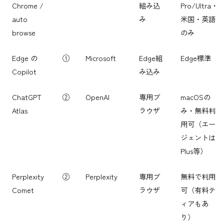
Chrome /
組み込
Pro/Ultra・
auto
み
米国・英語
browse
のみ
Edge の
①
Microsoft
Edge組
Edge標準
Copilot
み込み
ChatGPT
②
OpenAI
専用ブ
macOSの
Atlas
ラウザ
み・無料利
用可（エー
ジェントは
Plus等）
Perplexity
②
Perplexity
専用ブ
無料で利用
Comet
ラウザ
可（有料テ
ィアもあ
り）