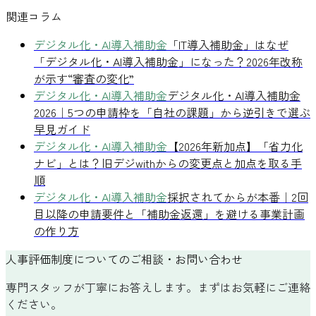
関連コラム
デジタル化・AI導入補助金
「IT導入補助金」はなぜ
「デジタル化・AI導入補助金」になった？2026年改称
が示す“審査の変化”
デジタル化・AI導入補助金
デジタル化・AI導入補助金
2026｜5つの申請枠を「自社の課題」から逆引きで選ぶ
早見ガイド
デジタル化・AI導入補助金
【2026年新加点】「省力化
ナビ」とは？旧デジwithからの変更点と加点を取る手
順
デジタル化・AI導入補助金
採択されてからが本番｜2回
目以降の申請要件と「補助金返還」を避ける事業計画
の作り方
人事評価制度についてのご相談・お問い合わせ
専門スタッフが丁寧にお答えします。まずはお気軽にご連絡
ください。