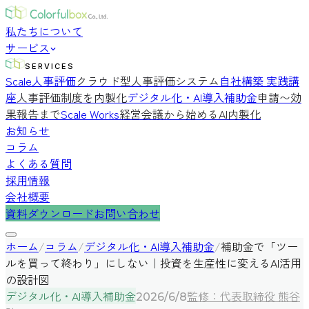
私たちについて
サービス
SERVICES
Scale人事評価
クラウド型人事評価システム
自社構築 実践講
座
人事評価制度を内製化
デジタル化・AI導入補助金
申請〜効
果報告まで
Scale Works
経営会議から始めるAI内製化
お知らせ
コラム
よくある質問
採用情報
会社概要
資料ダウンロード
お問い合わせ
ホーム
/
コラム
/
デジタル化・AI導入補助金
/
補助金で「ツー
ルを買って終わり」にしない｜投資を生産性に変えるAI活用
の設計図
デジタル化・AI導入補助金
監修：代表取締役 熊谷
2026/6/8