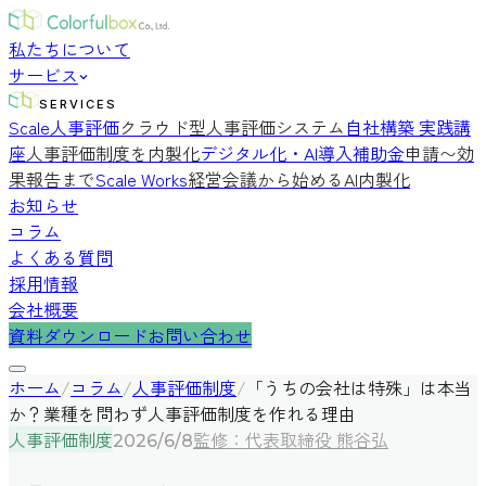
私たちについて
サービス
SERVICES
Scale人事評価
クラウド型人事評価システム
自社構築 実践講
座
人事評価制度を内製化
デジタル化・AI導入補助金
申請〜効
果報告まで
Scale Works
経営会議から始めるAI内製化
お知らせ
コラム
よくある質問
採用情報
会社概要
資料ダウンロード
お問い合わせ
ホーム
/
コラム
/
人事評価制度
/
「うちの会社は特殊」は本当
か？業種を問わず人事評価制度を作れる理由
人事評価制度
監修：代表取締役 熊谷弘
2026/6/8