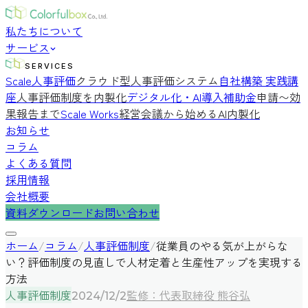
私たちについて
サービス
SERVICES
Scale人事評価
クラウド型人事評価システム
自社構築 実践講
座
人事評価制度を内製化
デジタル化・AI導入補助金
申請〜効
果報告まで
Scale Works
経営会議から始めるAI内製化
お知らせ
コラム
よくある質問
採用情報
会社概要
資料ダウンロード
お問い合わせ
ホーム
/
コラム
/
人事評価制度
/
従業員のやる気が上がらな
い？評価制度の見直しで人材定着と生産性アップを実現する
方法
人事評価制度
監修：代表取締役 熊谷弘
2024/12/2