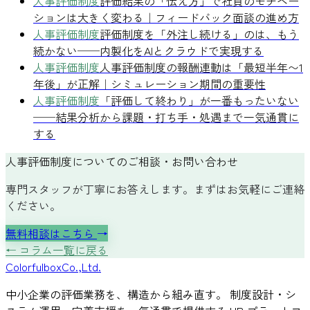
人事評価制度
評価結果の「伝え方」で社員のモチベー
ションは大きく変わる｜フィードバック面談の進め方
人事評価制度
評価制度を「外注し続ける」のは、もう
続かない──内製化をAIとクラウドで実現する
人事評価制度
人事評価制度の報酬連動は「最短半年〜1
年後」が正解｜シミュレーション期間の重要性
人事評価制度
「評価して終わり」が一番もったいない
──結果分析から課題・打ち手・処遇まで一気通貫に
する
人事評価制度についてのご相談・お問い合わせ
専門スタッフが丁寧にお答えします。まずはお気軽にご連絡
ください。
無料相談はこちら
→
← コラム一覧に戻る
Colorful
box
Co.,Ltd.
中小企業の評価業務を、構造から組み直す。 制度設計・シ