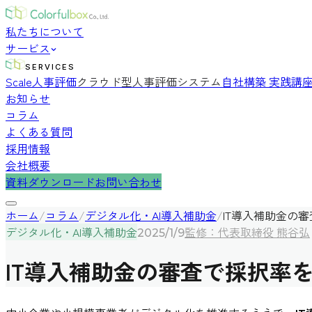
私たちについて
サービス
SERVICES
Scale人事評価
クラウド型人事評価システム
自社構築 実践講
お知らせ
コラム
よくある質問
採用情報
会社概要
資料ダウンロード
お問い合わせ
ホーム
/
コラム
/
デジタル化・AI導入補助金
/
IT導入補助金の
デジタル化・AI導入補助金
監修：代表取締役 熊谷弘
2025/1/9
IT導入補助金の審査で採択率