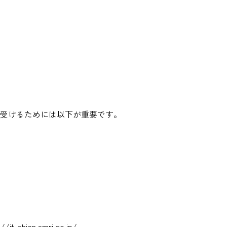
を受けるためには以下が重要です。
://it-shien.smrj.go.jp/