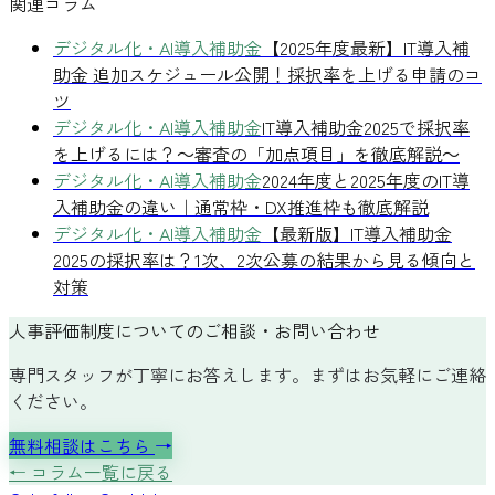
関連コラム
デジタル化・AI導入補助金
【2025年度最新】IT導入補
助金 追加スケジュール公開！採択率を上げる申請のコ
ツ
デジタル化・AI導入補助金
IT導入補助金2025で採択率
を上げるには？～審査の「加点項目」を徹底解説～
デジタル化・AI導入補助金
2024年度と2025年度のIT導
入補助金の違い｜通常枠・DX推進枠も徹底解説
デジタル化・AI導入補助金
【最新版】IT導入補助金
2025の採択率は？1次、2次公募の結果から見る傾向と
対策
人事評価制度についてのご相談・お問い合わせ
専門スタッフが丁寧にお答えします。まずはお気軽にご連絡
ください。
無料相談はこちら
→
← コラム一覧に戻る