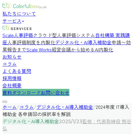
私たちについて
サービス
SERVICES
Scale人事評価
クラウド型人事評価システム
自社構築 実践講
座
人事評価制度を内製化
デジタル化・AI導入補助金
申請〜効
果報告まで
Scale Works
経営会議から始めるAI内製化
お知らせ
コラム
よくある質問
採用情報
会社概要
資料ダウンロード
お問い合わせ
ホーム
/
コラム
/
デジタル化・AI導入補助金
/
2024年度 IT導入
補助金 各申請回の採択率を解説
デジタル化・AI導入補助金
監修：代表取締役 熊谷
2025/1/23
弘